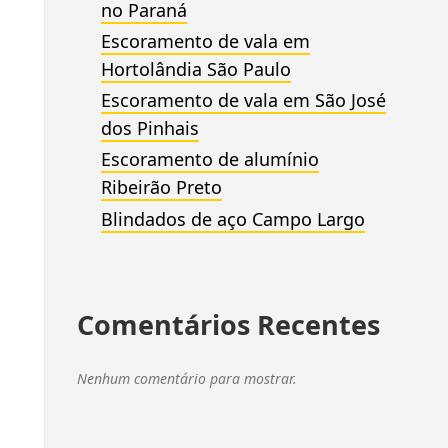
no Paraná
Escoramento de vala em
Hortolândia São Paulo
Escoramento de vala em São José
dos Pinhais
Escoramento de alumínio
Ribeirão Preto
Blindados de aço Campo Largo
Comentários Recentes
Nenhum comentário para mostrar.