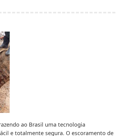
azendo ao Brasil uma tecnologia
fácil e totalmente segura. O escoramento de