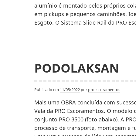
alumínio é montado pelos próprios cola
em pickups e pequenos caminhões. Id
Esgoto. O Sistema Slide Rail da PRO 
PODOLAKSAN
Publicado em
11/05/2022
por
proescoramentos
Mais uma OBRA concluída com sucesso 
Vala da PRO Escoramentos. O modelo de
conjunto PRO 3500 (foto abaixo). A P
processo de transporte, montagem e f