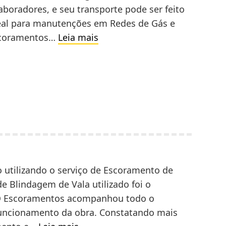
boradores, e seu transporte pode ser feito
eal para manutenções em Redes de Gás e
Escoramento
Escoramentos…
Leia mais
com
blindagem
de
alumínio
utilizando o serviço de Escoramento de
 Blindagem de Vala utilizado foi o
RO Escoramentos acompanhou todo o
uncionamento da obra. Constatando mais