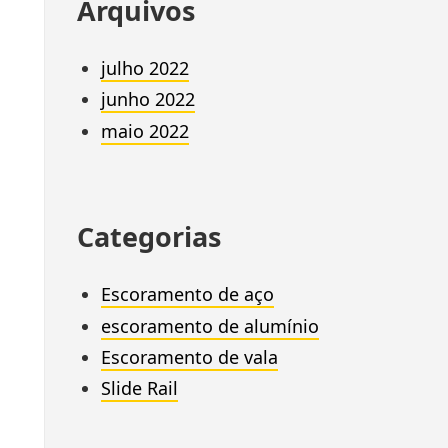
Arquivos
julho 2022
junho 2022
maio 2022
Categorias
Escoramento de aço
escoramento de alumínio
Escoramento de vala
Slide Rail