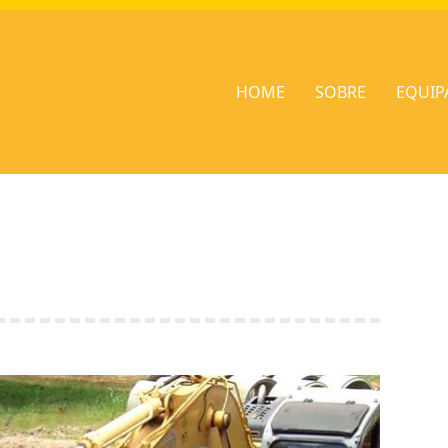
HOME
SOBRE
EQUI