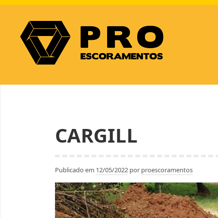
Pular
para
o
conteúdo
Notícias
Escoramento de vala
CARGILL
Publicado em
12/05/2022
por
proescoramentos