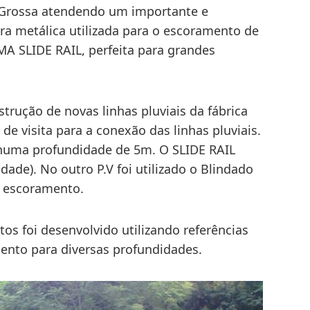
Grossa atendendo um importante e
ura metálica utilizada para o escoramento de
MA SLIDE RAIL, perfeita para grandes
rução de novas linhas pluviais da fábrica
e visita para a conexão das linhas pluviais.
 numa profundidade de 5m. O SLIDE RAIL
de). No outro P.V foi utilizado o Blindado
e escoramento.
os foi desenvolvido utilizando referências
ento para diversas profundidades.